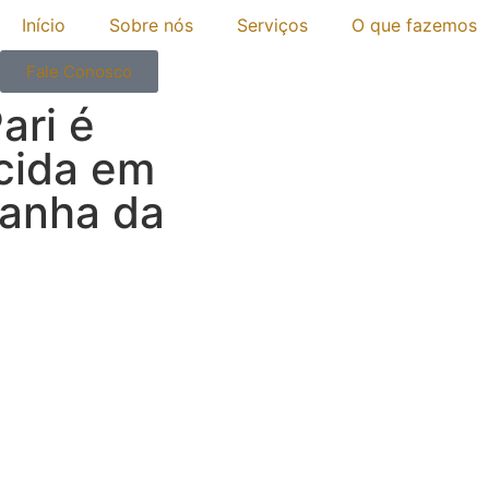
Início
Sobre nós
Serviços
O que fazemos
Fale Conosco
ari é
cida em
panha da