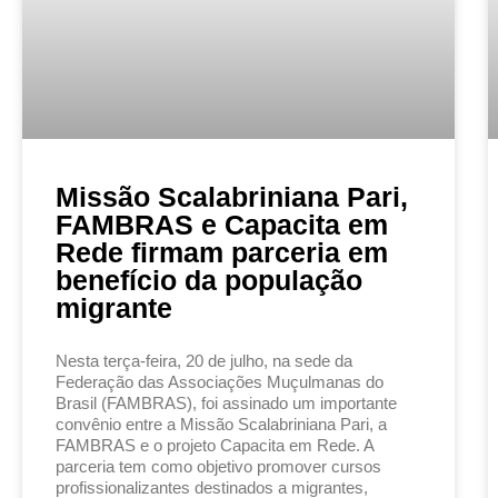
Missão Scalabriniana Pari,
FAMBRAS e Capacita em
Rede firmam parceria em
benefício da população
migrante
Nesta terça-feira, 20 de julho, na sede da
Federação das Associações Muçulmanas do
Brasil (FAMBRAS), foi assinado um importante
convênio entre a Missão Scalabriniana Pari, a
FAMBRAS e o projeto Capacita em Rede. A
parceria tem como objetivo promover cursos
profissionalizantes destinados a migrantes,