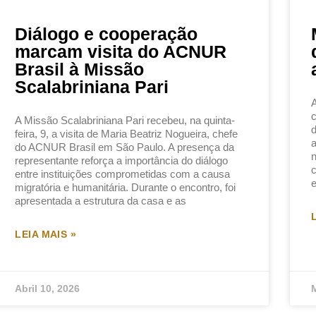
Diálogo e cooperação
marcam visita do ACNUR
Brasil à Missão
Scalabriniana Pari
A
c
A Missão Scalabriniana Pari recebeu, na quinta-
d
feira, 9, a visita de Maria Beatriz Nogueira, chefe
a
do ACNUR Brasil em São Paulo. A presença da
n
representante reforça a importância do diálogo
c
entre instituições comprometidas com a causa
e
migratória e humanitária. Durante o encontro, foi
apresentada a estrutura da casa e as
LEIA MAIS »
Abril 10, 2026
M