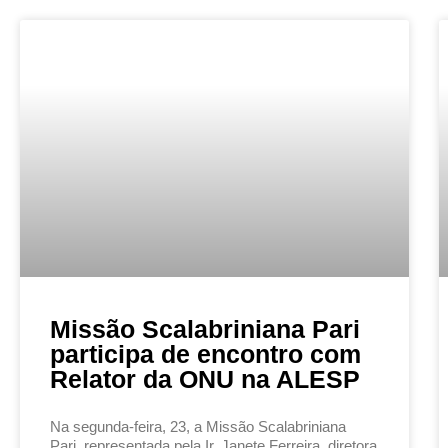
Missão Scalabriniana Pari
participa de encontro com
Relator da ONU na ALESP
Na segunda-feira, 23, a Missão Scalabriniana
Pari, representada pela Ir. Janete Ferreira, diretora